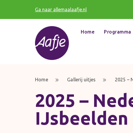
Ga naar allemaalaafje.nl
Home
Programma
Home
Gallerij uitjes
2025 – N
2025 – Ned
IJsbeelden 