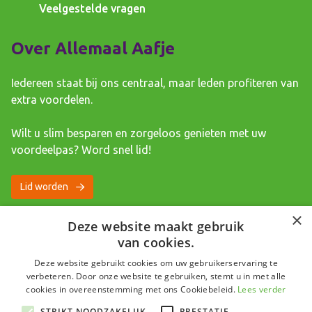
Veelgestelde vragen
Over Allemaal Aafje
Iedereen staat bij ons centraal, maar leden profiteren van
extra voordelen.
Wilt u slim besparen en zorgeloos genieten met uw
voordeelpas? Word snel lid!
Lid worden
×
Deze website maakt gebruik
van cookies.
Deze website gebruikt cookies om uw gebruikerservaring te
Copyright Aafje 2023
verbeteren. Door onze website te gebruiken, stemt u in met alle
cookies in overeenstemming met ons Cookiebeleid.
Lees verder
STRIKT NOODZAKELIJK
PRESTATIE