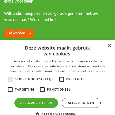
extra voordelen.
Wilt u slim besparen en zorgeloos genieten met uw
voordeelpas? Word snel lid!
Lid worden
×
Deze website maakt gebruik
van cookies.
Deze website gebruikt cookies om uw gebruikerservaring te
Copyright Aafje 2026
verbeteren. Door onze website te gebruiken, stemt u in met alle
cookies in overeenstemming met ons Cookiebeleid.
Lees verder
STRIKT NOODZAKELIJK
PRESTATIE
Algemene voorwaarden
TARGETING
FUNCTIONEEL
Privacyverklaring
Disclaimer
ALLES ACCEPTEREN
ALLES AFWIJZEN
Heeft u
DETAILS WEERGEVEN